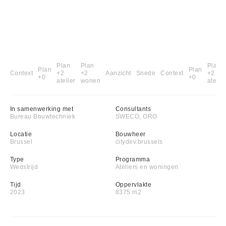
Plan
Plan
Plan
Plan
Plan
Context
+2
+2
Aanzicht
Snede
Context
+2
+0
+0
atelier
wonen
atelier
In samenwerking met
Consultants
Bureau Bouwtechniek
SWECO, ORO
Locatie
Bouwheer
Brussel
citydev.brussels
Type
Programma
Wedstrijd
Ateliers en woningen
Tijd
Oppervlakte
2023
8375 m2