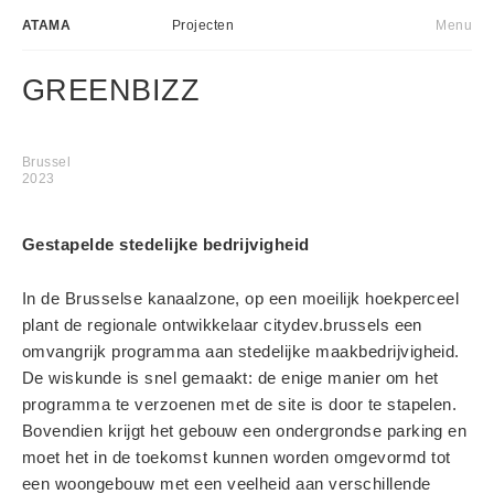
ATAMA
Projecten
Menu
Atelier
EN
GREENBIZZ
Projecten
Transformatieve acties
Brussel
2023
Nieuws
Contact
Gestapelde stedelijke bedrijvigheid
In de Brusselse kanaalzone, op een moeilijk hoekperceel
plant de regionale ontwikkelaar citydev.brussels een
omvangrijk programma aan stedelijke maakbedrijvigheid.
De wiskunde is snel gemaakt: de enige manier om het
programma te verzoenen met de site is door te stapelen.
Bovendien krijgt het gebouw een ondergrondse parking en
moet het in de toekomst kunnen worden omgevormd tot
een woongebouw met een veelheid aan verschillende