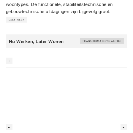
woontypes. De functionele, stabiliteitstechnische en
gebouwtechnische uitdagingen zijn bijgevolg groot.
LEES MEER
Nu Werken, Later Wonen
TRANSFORMATIEVE ACTIE
+
Nu Werken, Later Wonen
→
Nu Werken, Later wonen
Industriële gebouwen hebben doorheen de tijd
bewezen dat ze prima kunnen worden herbestemd
en andere programma’s kunnen huizen. ‘Lofts’ zijn
een goed voorbeeld. Dat is niet meer het geval voor
veel hedendaagse bedrijfsgebouwen, die niet veel
meer zijn dan blinde dozen op perifere plekken.