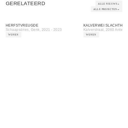
GERELATEERD
ALLE NIEUWS
→
ALLE PROJECTEN
→
HERFSTVREUGDE
KALVERWEI SLACHTHUIS
Schaapsdries, Genk
,
2021 - 2023
Kalverstraat, 2060 Antwer
WONEN
WONEN